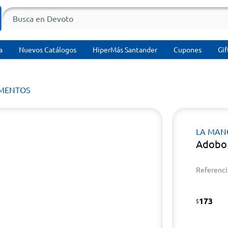
a
Nuevos Catálogos
HiperMás Santander
Cupones
Gif
MENTOS
LA MAN
Adobo
Referenci
173
$