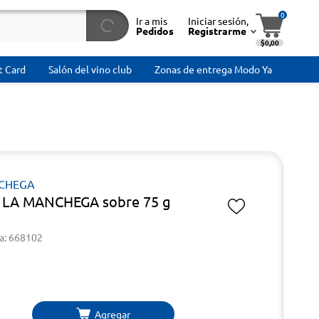
0
Ir a mis
Iniciar sesión,
Pedidos
Registrarme
$0,00
t Card
Salón del vino club
Zonas de entrega Modo Ya
CHEGA
 LA MANCHEGA sobre 75 g
a: 668102
Agregar