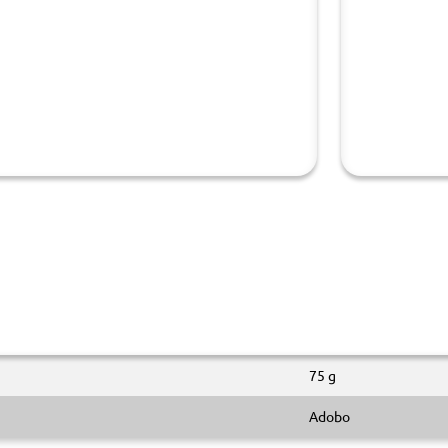
75 g
Adobo