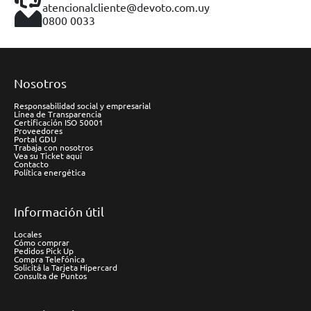
atencionalcliente@devoto.com.uy
0800 0033
Nosotros
Responsabilidad social y empresarial
Línea de Transparencia
Certificación ISO 50001
Proveedores
Portal GDU
Trabaja con nosotros
Vea su Ticket aquí
Contacto
Política energética
Información útil
Locales
Cómo comprar
Pedidos Pick Up
Compra Telefónica
Solicitá la Tarjeta Hipercard
Consulta de Puntos