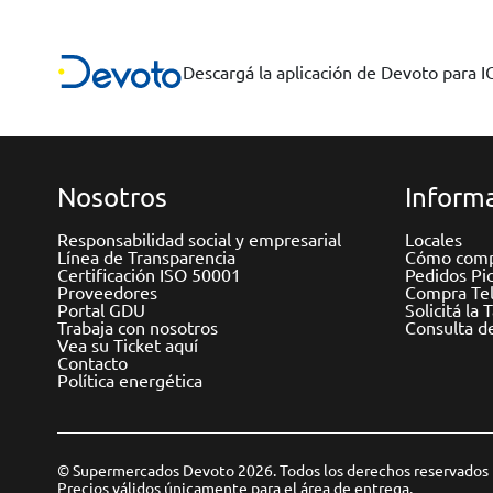
Descargá la aplicación de Devoto para 
Nosotros
Informa
Responsabilidad social y empresarial
Locales
Línea de Transparencia
Cómo comp
Certificación ISO 50001
Pedidos Pi
Proveedores
Compra Tel
Portal GDU
Solicitá la 
Trabaja con nosotros
Consulta d
Vea su Ticket aquí
Contacto
Política energética
© Supermercados Devoto 2026. Todos los derechos reservados
Precios válidos únicamente para el área de entrega.