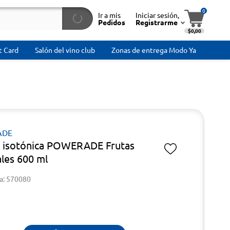
0
Ir a mis
Iniciar sesión,
Pedidos
Registrarme
$0,00
t Card
Salón del vino club
Zonas de entrega Modo Ya
ADE
 isotónica POWERADE Frutas
ales 600 ml
a: 570080