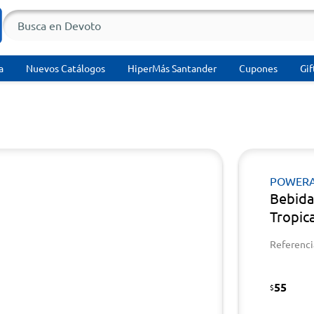
a
Nuevos Catálogos
HiperMás Santander
Cupones
Gif
POWER
Bebida
Tropic
Referenci
55
$