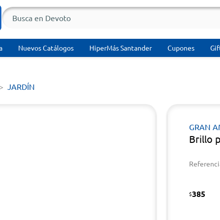
a
Nuevos Catálogos
HiperMás Santander
Cupones
Gif
JARDÍN
GRAN 
Brillo
Referenci
385
$