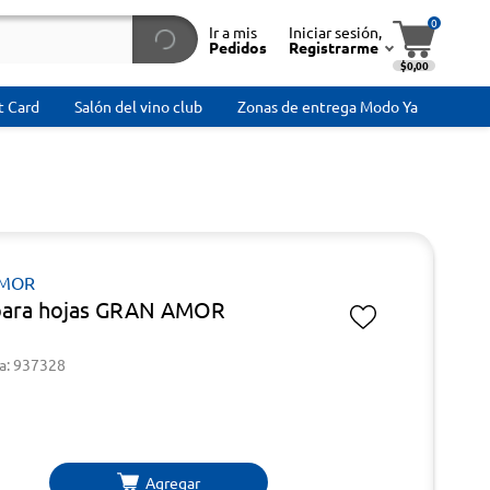
0
Ir a mis
Iniciar sesión,
Pedidos
Registrarme
$0,00
t Card
Salón del vino club
Zonas de entrega Modo Ya
AMOR
 para hojas GRAN AMOR
a: 937328
Agregar