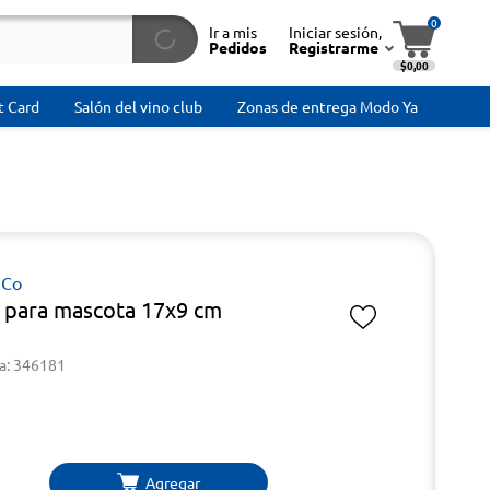
0
Ir a mis
Iniciar sesión,
Pedidos
Registrarme
$0,00
t Card
Salón del vino club
Zonas de entrega Modo Ya
 Co
o para mascota 17x9 cm
a: 346181
Agregar