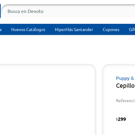
a
Nuevos Catálogos
HiperMás Santander
Cupones
Gif
Puppy &
Cepill
Referenci
299
$