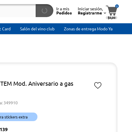
0
Ir a mis
Iniciar sesión,
Pedidos
Registrarme
$0,00
t Card
Salón del vino club
Zonas de entrega Modo Ya
 TEM Mod. Aniversario a gas
a: 349910
a stickers extra
139