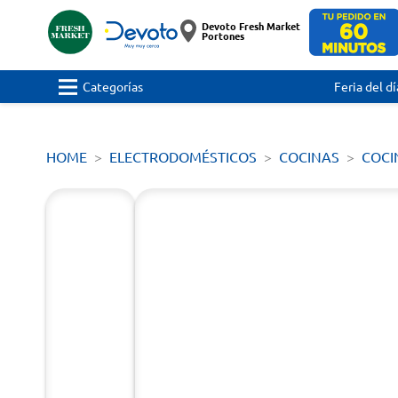
Devoto Fresh Market
Portones
Categorías
Feria del dí
HOME
ELECTRODOMÉSTICOS
COCINAS
COCI