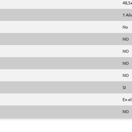
48,5
1 Añ
No
NO
NO
NO
NO
SI
En e
NO