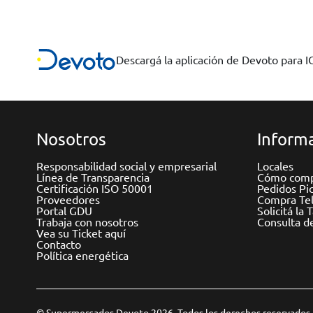
Descargá la aplicación de Devoto para 
Nosotros
Informa
Responsabilidad social y empresarial
Locales
Línea de Transparencia
Cómo comp
Certificación ISO 50001
Pedidos Pi
Proveedores
Compra Tel
Portal GDU
Solicitá la 
Trabaja con nosotros
Consulta d
Vea su Ticket aquí
Contacto
Política energética
© Supermercados Devoto 2026. Todos los derechos reservados