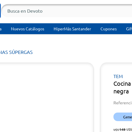
a
Nuevos Catálogos
HiperMás Santander
Cupones
Gif
NAS SÚPERGAS
TEM
Cocina
negra
Referenci
Gener
149
U$S
U$S