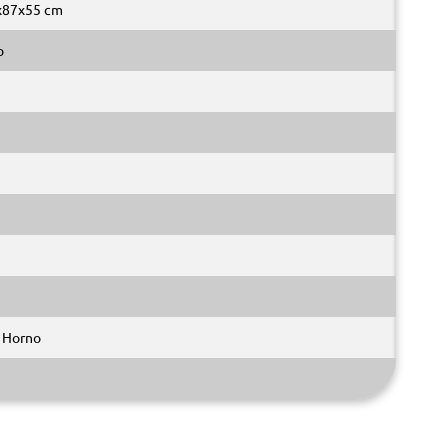
x87x55 cm
o
l Horno