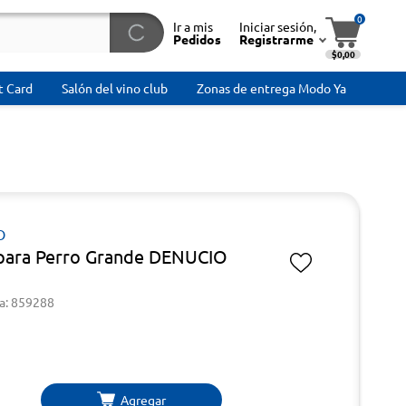
0
Ir a mis
Iniciar sesión,
Pedidos
Registrarme
$0,00
t Card
Salón del vino club
Zonas de entrega Modo Ya
O
 para Perro Grande DENUCIO
a: 859288
Agregar