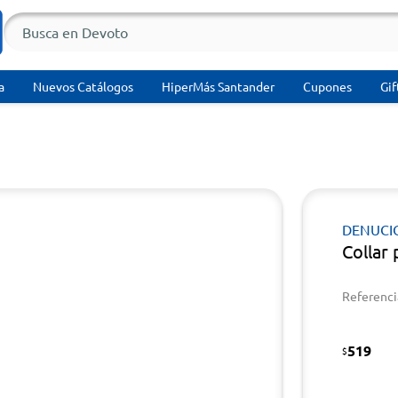
a
Nuevos Catálogos
HiperMás Santander
Cupones
Gif
DENUCI
Collar
Referenci
519
$