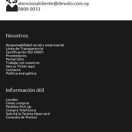
atencionalcliente@devoto.com.uy
0800 0033
Nosotros
Responsabilidad social y empresarial
Línea de Transparencia
Certificación ISO 50001
Proveedores
Portal GDU
Trabaja con nosotros
Vea su Ticket aquí
Contacto
Política energética
Información útil
Locales
Cómo comprar
Pedidos Pick Up
Compra Telefónica
Solicitá la Tarjeta Hipercard
Consulta de Puntos