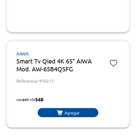
AIWA
Smart Tv Qled 4K 65” AIWA
Mod. AW-65B4QSFG
Referencia: 910213
548
647
U$S
U$S
Agregar