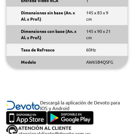
Entrada Video RCA
1
Dimensiones sin base (An. x
145 x 83 x 9
Al. x Prof.)
cm
Dimensiones con base (An. x
145 x 90 x 21
Al. x Prof.)
cm
Tasa de Refresco
60Hz
Modelo
AW65B4QSFG
Descargá la aplicación de Devoto para
IOS y Android
ATENCIÓN AL CLIENTE
atencionalcliente@devoto.com.uy