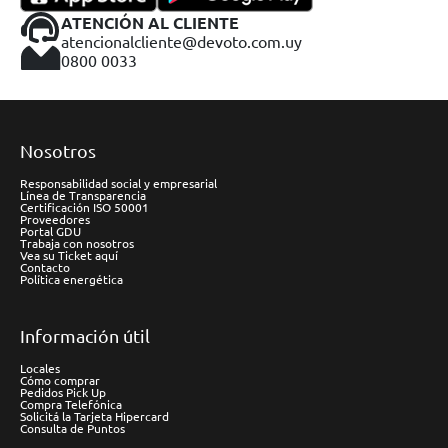
ATENCIÓN AL CLIENTE
atencionalcliente@devoto.com.uy
0800 0033
Nosotros
Responsabilidad social y empresarial
Línea de Transparencia
Certificación ISO 50001
Proveedores
Portal GDU
Trabaja con nosotros
Vea su Ticket aquí
Contacto
Política energética
Información útil
Locales
Cómo comprar
Pedidos Pick Up
Compra Telefónica
Solicitá la Tarjeta Hipercard
Consulta de Puntos