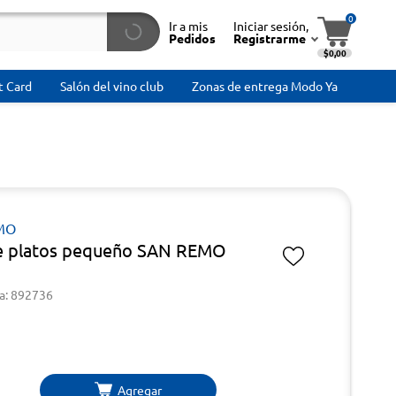
0
Ir a mis
Iniciar sesión,
Pedidos
Registrarme
$0,00
t Card
Salón del vino club
Zonas de entrega Modo Ya
MO
e platos pequeño SAN REMO
a: 892736
Agregar