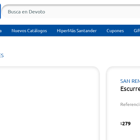
a
Nuevos Catálogos
HiperMás Santander
Cupones
Gif
ES
SAN RE
Escurr
Referenci
279
$