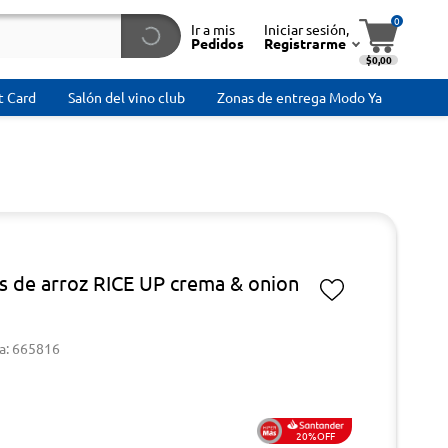
0
Ir a mis
Iniciar sesión,
Pedidos
Registrarme
$0,00
t Card
Salón del vino club
Zonas de entrega Modo Ya
as de arroz RICE UP crema & onion
a: 665816
20%OFF