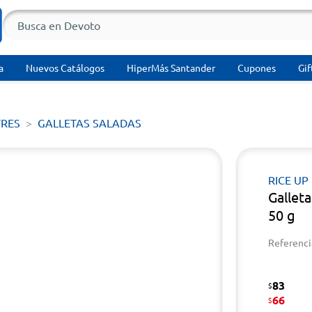
a
Nuevos Catálogos
HiperMás Santander
Cupones
Gif
TRES
GALLETAS SALADAS
RICE UP
Gallet
50 g
Referenci
83
$
66
$