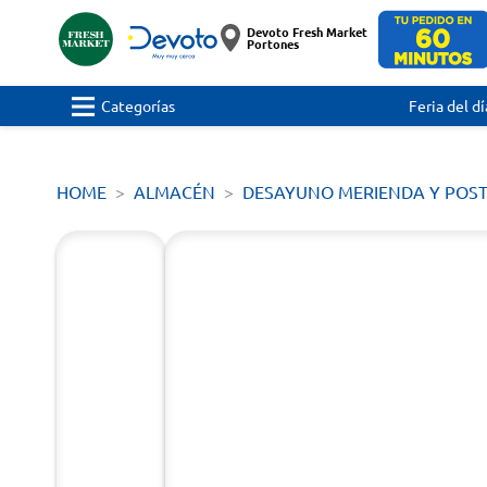
Devoto Fresh Market
Portones
Categorías
Feria del dí
HOME
ALMACÉN
DESAYUNO MERIENDA Y POS