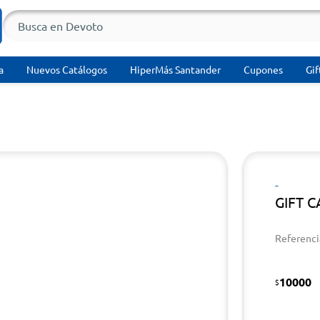
a
Nuevos Catálogos
HiperMás Santander
Cupones
Gif
-
GIFT CA
Referenci
10000
$