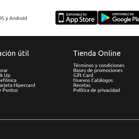
IOS y Android
ción útil
Tienda Online
Términos y condiciones
rar
Bases de promociones
ck Up
Gift Card
efónica
Nuevos Catálogos
Tarjeta Hipercard
Recetas
e Puntos
Política de privacidad