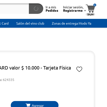
0
Ir a mis
Iniciar sesión,
Pedidos
Registrarme
$0,00
t Card
Salón del vino club
Zonas de entrega Modo Ya
RD valor $ 10.000 - Tarjeta Física
a: 624335
Agregar