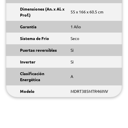
Dimensiones (An. x Al. x
55 x 166 x 60.5 cm
Prof.)
Garantía
1 Año
Sistema de Frío
Seco
Puertas reversibles
Si
Inverter
Si
Clasificación
A
Energética
Modelo
MDRT385MTR46INV