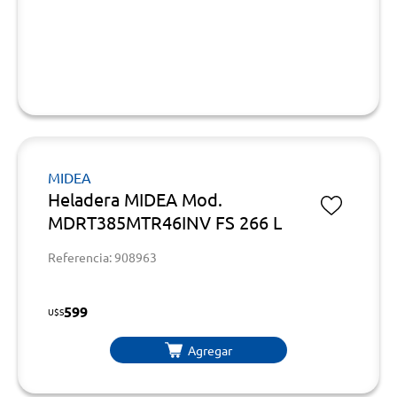
MIDEA
Heladera MIDEA Mod.
MDRT385MTR46INV FS 266 L
Referencia: 908963
599
U$S
Agregar