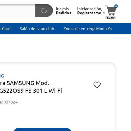
0
Ir a mis
Iniciar sesión,
Pedidos
Registrarme
$0,00
t Card
Salón del vino club
Zonas de entrega Modo Ya
NG
era SAMSUNG Mod.
522OS9 FS 301 L Wi-Fi
a: 907824