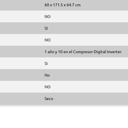
60 x 171.5 x 64.7 cm
NO
SI
NO
1 año y 10 en el Compresor Digital Inverter
Si
No
NO
Seco