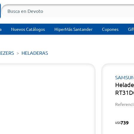
a
Nuevos Catálogos
HiperMás Santander
Cupones
Gif
EEZERS
HELADERAS
SAMSU
Helad
RT31DG
Referenci
739
U$S