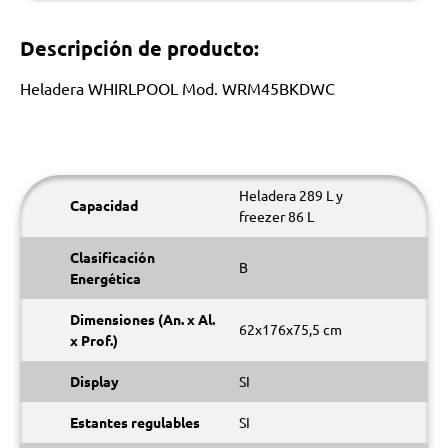
Descripción de producto:
Heladera WHIRLPOOL Mod. WRM45BKDWC
Heladera 289 L y
Capacidad
freezer 86 L
Clasificación
B
Energética
Dimensiones (An. x Al.
62x176x75,5 cm
x Prof.)
Display
SI
Estantes regulables
SI