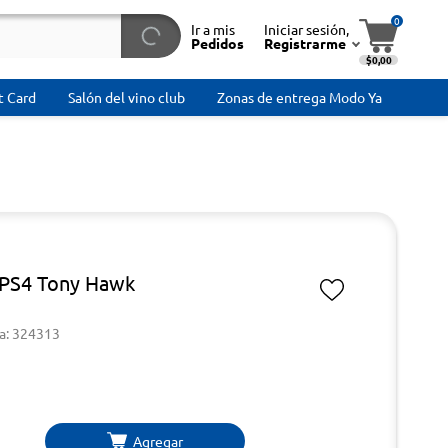
0
Ir a mis
Iniciar sesión,
Pedidos
Registrarme
$0,00
t Card
Salón del vino club
Zonas de entrega Modo Ya
PS4 Tony Hawk
a: 324313
Agregar