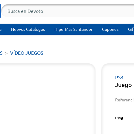
a
Nuevos Catálogos
HiperMás Santander
Cupones
Gif
S
VÍDEO JUEGOS
PS4
Juego 
Referenci
9
U$S