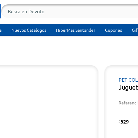
a
Nuevos Catálogos
HiperMás Santander
Cupones
Gif
PET CO
Juguet
Referenci
329
$