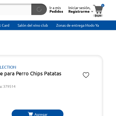
0
Ir a mis
Iniciar sesión,
Pedidos
Registrarme
$0,00
t Card
Salón del vino club
Zonas de entrega Modo Ya
LLECTION
e para Perro Chips Patatas
a: 379514
Agregar