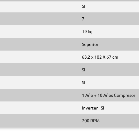
SI
7
19 kg
Superior
63,2 x 102 X 67 cm
SI
SI
1 Año + 10 Años Compresor
Inverter - SI
700 RPM