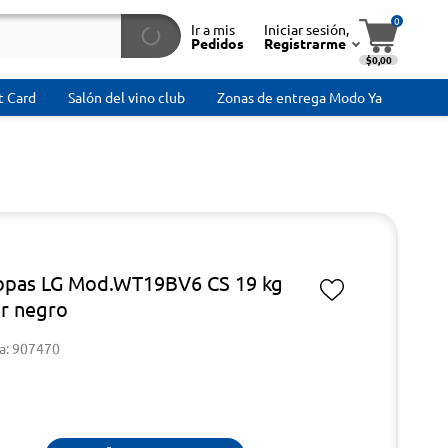
0
Ir a mis
Iniciar sesión,
Pedidos
Registrarme
$0,00
t Card
Salón del vino club
Zonas de entrega Modo Ya
opas LG Mod.WT19BV6 CS 19 kg
er negro
a: 907470