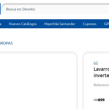
a
Nuevos Catálogos
HiperMás Santander
Cupones
Gif
RROPAS
LG
Lavarr
invert
Referenci
899
U$S