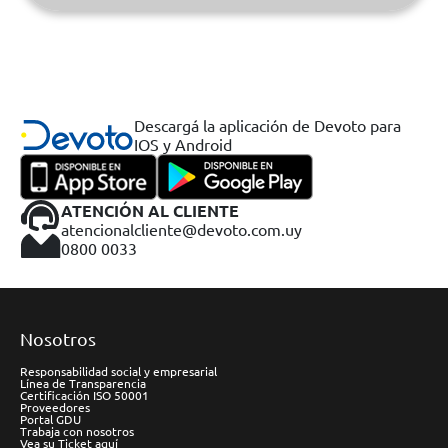
Descargá la aplicación de Devoto para
IOS y Android
ATENCIÓN AL CLIENTE
atencionalcliente@devoto.com.uy
0800 0033
Nosotros
Responsabilidad social y empresarial
Línea de Transparencia
Certificación ISO 50001
Proveedores
Portal GDU
Trabaja con nosotros
Vea su Ticket aquí