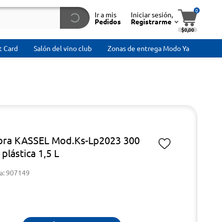
0
Ir a mis
Iniciar sesión,
Pedidos
Registrarme
$0,00
t Card
Salón del vino club
Zonas de entrega Modo Ya
ora KASSEL Mod.Ks-Lp2023 300
 plástica 1,5 L
a: 907149