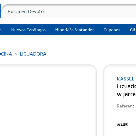
a
Nuevos Catálogos
HiperMás Santander
Cupones
Gif
OCINA
LICUADORA
KASSEL
Licuad
w jarra
Referenci
45
U$S