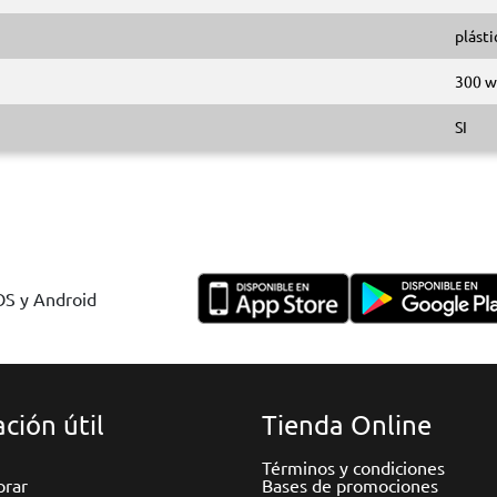
plásti
300 w
SI
IOS y Android
ción útil
Tienda Online
Términos y condiciones
rar
Bases de promociones