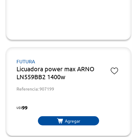
FUTURA
Licuadora power max ARNO
LN559BB2 1400w
Referencia: 907199
99
U$S
Agregar