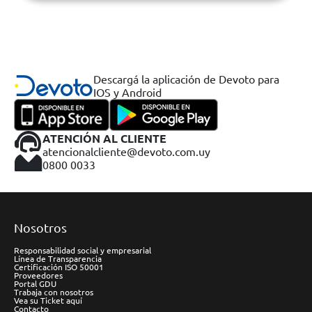
Descargá la aplicación de Devoto para
IOS y Android
ATENCIÓN AL CLIENTE
atencionalcliente@devoto.com.uy
0800 0033
Nosotros
Responsabilidad social y empresarial
Línea de Transparencia
Certificación ISO 50001
Proveedores
Portal GDU
Trabaja con nosotros
Vea su Ticket aquí
Contacto