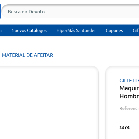
a
Nuevos Catálogos
HiperMás Santander
Cupones
Gif
MATERIAL DE AFEITAR
GILLETT
Maquin
Hombre
Referenci
374
$