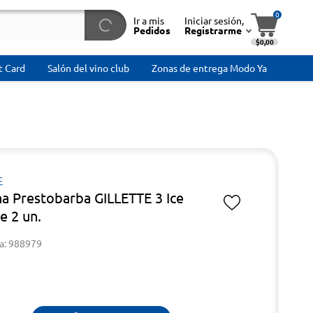
0
Ir a mis
Iniciar sesión,
Pedidos
Registrarme
$0,00
t Card
Salón del vino club
Zonas de entrega Modo Ya
E
a Prestobarba GILLETTE 3 Ice
 2 un.
a: 988979