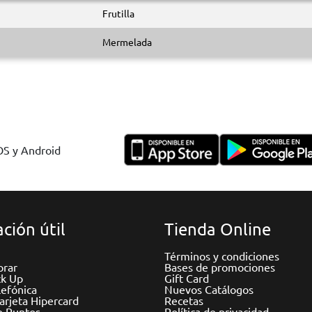
Frutilla
Mermelada
IOS y Android
ción útil
Tienda Online
Términos y condiciones
rar
Bases de promociones
ck Up
Gift Card
efónica
Nuevos Catálogos
Tarjeta Hipercard
Recetas
e Puntos
Política de privacidad