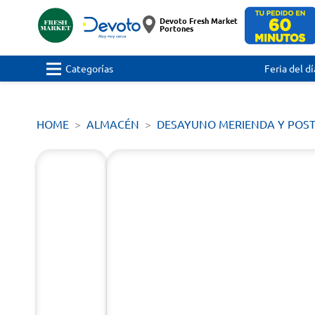
Devoto Fresh Market
Portones
Categorías
Feria del dí
HOME
ALMACÉN
DESAYUNO MERIENDA Y POS