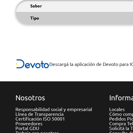
Sabor
Tipo
Descargá la aplicación de Devoto para 
Nosotros
Informa
Responsabilidad social y empresarial
Locales
Línea de Transparencia
Cómo comp
Certificación ISO 50001
Pedidos Pi
Proveedores
Compra Tel
Portal GDU
Solicitá la 
Trabaja con nosotros
Consulta d