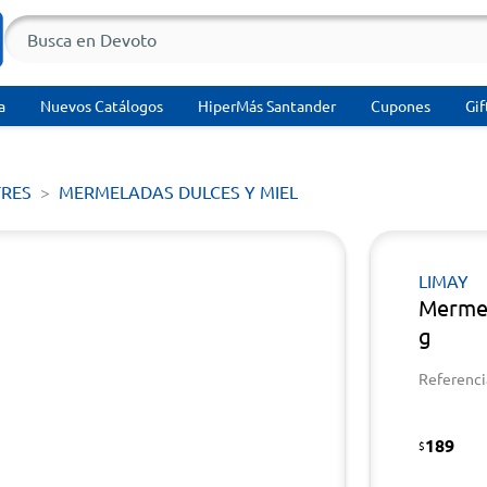
a
Nuevos Catálogos
HiperMás Santander
Cupones
Gif
TRES
MERMELADAS DULCES Y MIEL
LIMAY
Mermel
g
Referenci
189
$