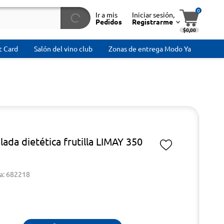
0
Ir a mis
Iniciar sesión,
Pedidos
Registrarme
$0,00
t Card
Salón del vino club
Zonas de entrega Modo Ya
ada dietética frutilla LIMAY 350
a: 682218