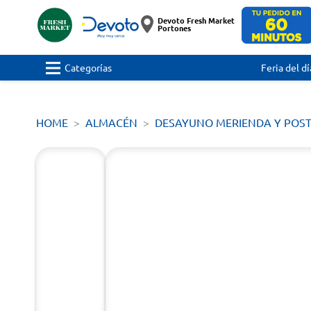
Devoto Fresh Market
Portones
Categorías
Feria del dí
HOME
ALMACÉN
DESAYUNO MERIENDA Y POS