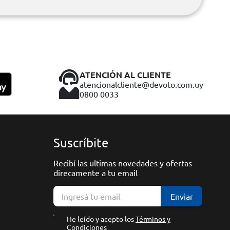
ATENCIÓN AL CLIENTE
atencionalcliente@devoto.com.uy
0800 0033
Suscríbite
Recibí las ultimas novedades y ofertas
direcamente a tu email
Enviar
He leído y acepto los
Términos y
Condiciones