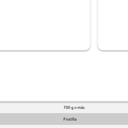
700 g o más
Frutilla