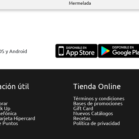
Mermelada
IOS y Android
ción útil
Tienda Online
Términos y condiciones
rar
Bases de promociones
ck Up
Gift Card
efónica
Nuevos Catálogos
Tarjeta Hipercard
Recetas
e Puntos
Política de privacidad