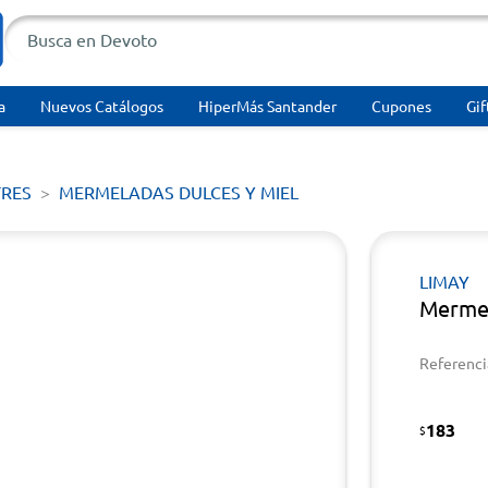
a
Nuevos Catálogos
HiperMás Santander
Cupones
Gif
TRES
MERMELADAS DULCES Y MIEL
LIMAY
Mermel
Referenci
183
$