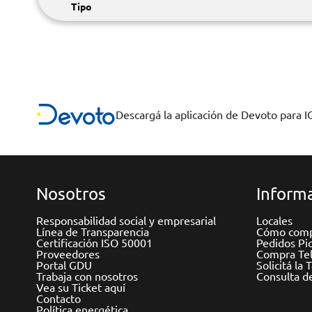
Tipo
Descargá la aplicación de Devoto para 
Nosotros
Informa
Responsabilidad social y empresarial
Locales
Línea de Transparencia
Cómo comp
Certificación ISO 50001
Pedidos Pi
Proveedores
Compra Tel
Portal GDU
Solicitá la 
Trabaja con nosotros
Consulta d
Vea su Ticket aquí
Contacto
Política energética