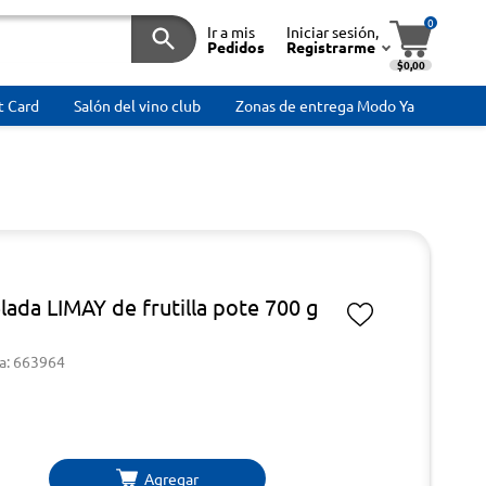
0
Ir a mis
Iniciar sesión,
Pedidos
Registrarme
$0,00
t Card
Salón del vino club
Zonas de entrega Modo Ya
ada LIMAY de frutilla pote 700 g
a: 663964
Agregar