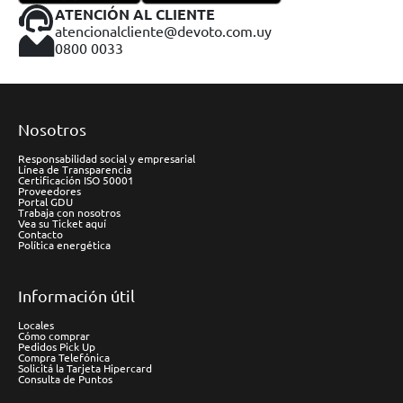
ATENCIÓN AL CLIENTE
atencionalcliente@devoto.com.uy
0800 0033
Nosotros
Responsabilidad social y empresarial
Línea de Transparencia
Certificación ISO 50001
Proveedores
Portal GDU
Trabaja con nosotros
Vea su Ticket aquí
Contacto
Política energética
Información útil
Locales
Cómo comprar
Pedidos Pick Up
Compra Telefónica
Solicitá la Tarjeta Hipercard
Consulta de Puntos