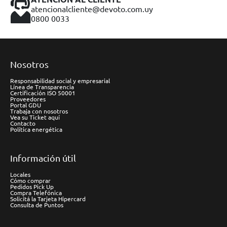
atencionalcliente@devoto.com.uy
0800 0033
Nosotros
Responsabilidad social y empresarial
Línea de Transparencia
Certificación ISO 50001
Proveedores
Portal GDU
Trabaja con nosotros
Vea su Ticket aquí
Contacto
Política energética
Información útil
Locales
Cómo comprar
Pedidos Pick Up
Compra Telefónica
Solicitá la Tarjeta Hipercard
Consulta de Puntos