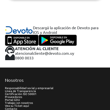
Descargá la aplicación de Devoto para
IOS y Android
ATENCIÓN AL CLIENTE
atencionalcliente@devoto.com.uy
0800 0033
Nosotros
Responsabilidad social y empresarial
Línea de Transparencia
Certificación ISO 50001
Proveedores
Portal GDU
Trabaja con nosotros
Vea su Ticket aquí
Contacto