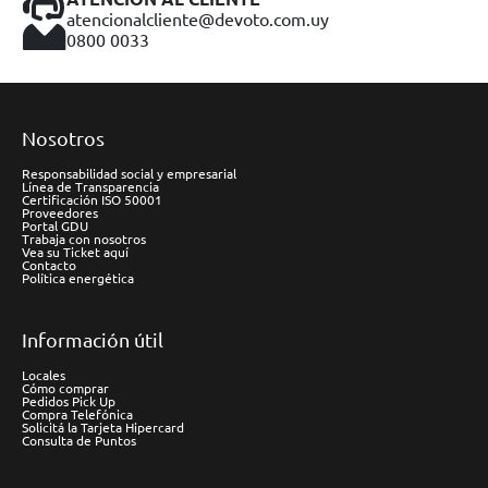
atencionalcliente@devoto.com.uy
0800 0033
Nosotros
Responsabilidad social y empresarial
Línea de Transparencia
Certificación ISO 50001
Proveedores
Portal GDU
Trabaja con nosotros
Vea su Ticket aquí
Contacto
Política energética
Información útil
Locales
Cómo comprar
Pedidos Pick Up
Compra Telefónica
Solicitá la Tarjeta Hipercard
Consulta de Puntos