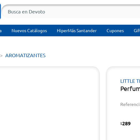
a
Nuevos Catálogos
HiperMás Santander
Cupones
Gif
AROMATIZANTES
LITTLE 
Perfum
Referenci
289
$