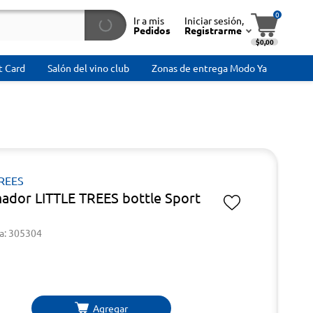
0
Ir a mis
Iniciar sesión,
Pedidos
Registrarme
$0,00
t Card
Salón del vino club
Zonas de entrega Modo Ya
TREES
ador LITTLE TREES bottle Sport
a: 305304
Agregar