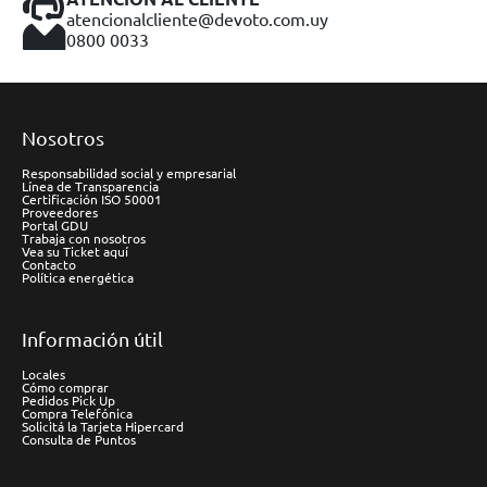
atencionalcliente@devoto.com.uy
0800 0033
Nosotros
Responsabilidad social y empresarial
Línea de Transparencia
Certificación ISO 50001
Proveedores
Portal GDU
Trabaja con nosotros
Vea su Ticket aquí
Contacto
Política energética
Información útil
Locales
Cómo comprar
Pedidos Pick Up
Compra Telefónica
Solicitá la Tarjeta Hipercard
Consulta de Puntos