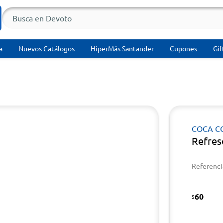
a
Nuevos Catálogos
HiperMás Santander
Cupones
Gif
COCA C
Refres
Referenci
60
$