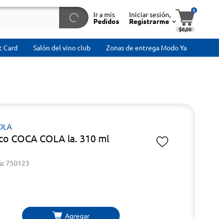
0
Ir a mis
Iniciar sesión,
Pedidos
Registrarme
$0,00
t Card
Salón del vino club
Zonas de entrega Modo Ya
OLA
co COCA COLA la. 310 ml
a: 750123
Agregar