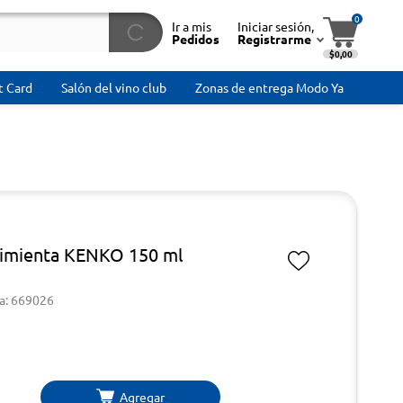
0
Ir a mis
Iniciar sesión,
Pedidos
Registrarme
$0,00
t Card
Salón del vino club
Zonas de entrega Modo Ya
pimienta KENKO 150 ml
a: 669026
Agregar