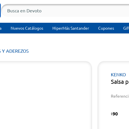
a
Nuevos Catálogos
HiperMás Santander
Cupones
Gif
S Y ADEREZOS
KENKO
Salsa 
Referenci
90
$