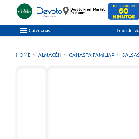
Devoto Fresh Market
Portones
Categorías
Feria del dí
HOME
ALMACÉN
CANASTA FAMILIAR
SALSA