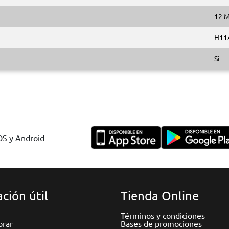
12 
H11
Si
IOS y Android
ción útil
Tienda Online
Términos y condiciones
rar
Bases de promociones