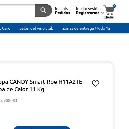
0
Ir a mis
Iniciar sesión,
Pedidos
Registrarme
$0,00
t Card
Salón del vino club
Zonas de entrega Modo Ya
opa CANDY Smart Roe H11A2TE-
a de Calor 11 Kg
a: 908083