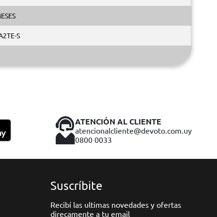
MESES
A2TE-S
ATENCIÓN AL CLIENTE
atencionalcliente@devoto.com.uy
0800 0033
Suscríbite
Recibí las ultimas novedades y ofertas
direcamente a tu email