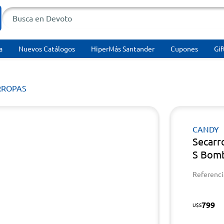
a
Nuevos Catálogos
HiperMás Santander
Cupones
Gif
RROPAS
CANDY
Secarr
S Bomb
Referenci
799
U$S