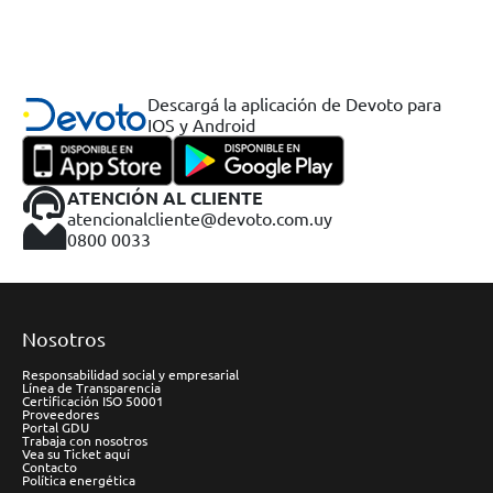
Descargá la aplicación de Devoto para
IOS y Android
ATENCIÓN AL CLIENTE
atencionalcliente@devoto.com.uy
0800 0033
Nosotros
Responsabilidad social y empresarial
Línea de Transparencia
Certificación ISO 50001
Proveedores
Portal GDU
Trabaja con nosotros
Vea su Ticket aquí
Contacto
Política energética