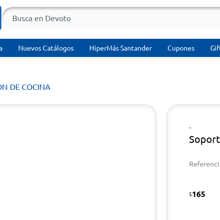
a
Nuevos Catálogos
HiperMás Santander
Cupones
Gif
ÓN DE COCINA
-
Soport
Referenci
165
$