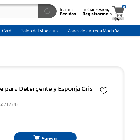
0
Ir a mis
Iniciar sesión,
Pedidos
Registrarme
$0,00
t Card
Salón del vino club
Zonas de entrega Modo Ya
e para Detergente y Esponja Gris
a: 712348
Agregar