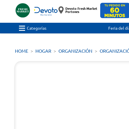
Devoto Fresh Market
Portones
Categorías
Feria del dí
HOME
HOGAR
ORGANIZACIÓN
ORGANIZACI