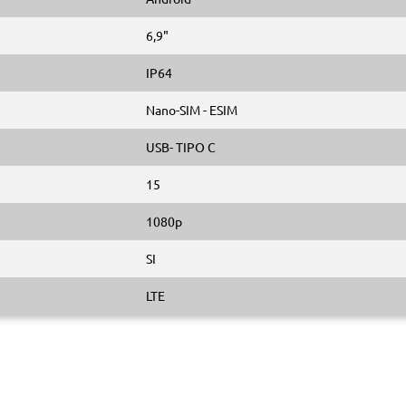
6,9"
IP64
Nano-SIM - ESIM
USB- TIPO C
15
1080p
SI
LTE