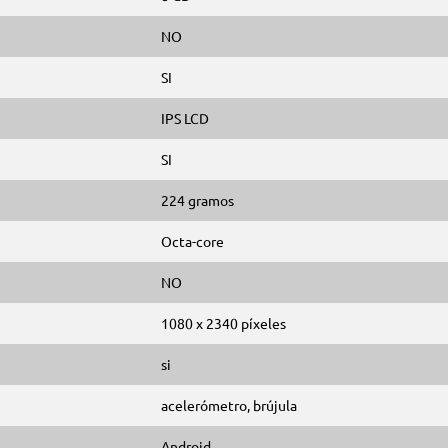
NO
SI
IPS LCD
SI
224 gramos
Octa-core
NO
1080 x 2340 píxeles
si
acelerómetro, brújula
Android