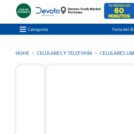
Devoto Fresh Market
Portones
Categorías
Feria del dí
HOME
CELULARES Y TELEFONÍA
CELULARES LIB