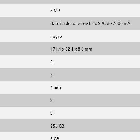
8 MP
Batería de iones de litio Si/C de 7000 mAh
negro
171,1 x 82,1 x 8,6 mm
SI
SI
1 año
SI
Si
256 GB
8 GB