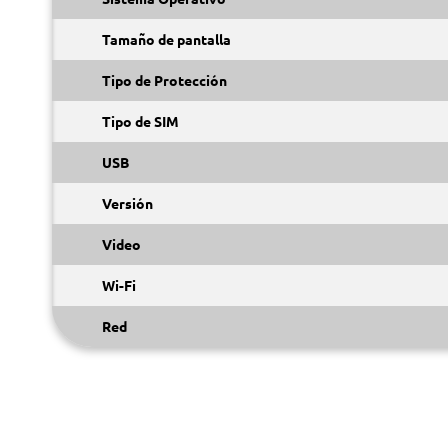
Tamaño de pantalla
Tipo de Protección
Tipo de SIM
USB
Versión
Video
Wi-Fi
Red