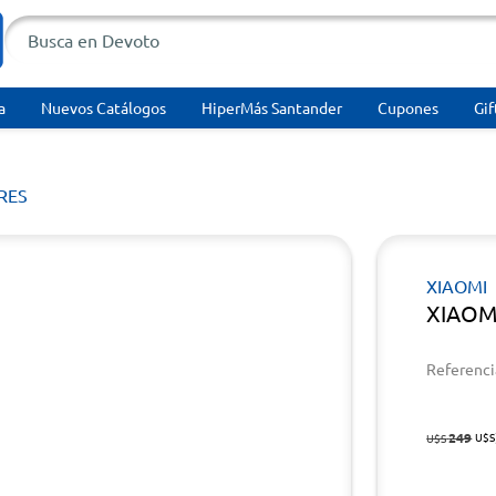
a
Nuevos Catálogos
HiperMás Santander
Cupones
Gif
RES
XIAOMI
XIAOMI
Referenci
249
U$S
U$S