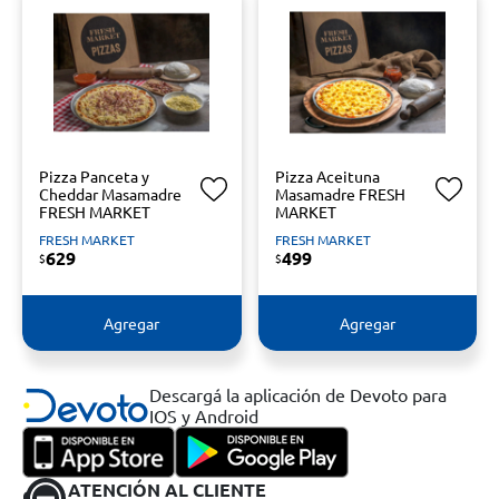
Pizza Panceta y
Pizza Aceituna
Cheddar Masamadre
Masamadre FRESH
FRESH MARKET
MARKET
FRESH MARKET
FRESH MARKET
629
499
$
$
Agregar
Agregar
Descargá la aplicación de Devoto para
IOS y Android
ATENCIÓN AL CLIENTE