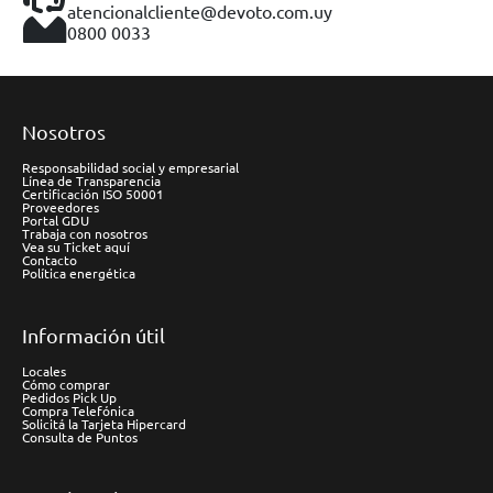
atencionalcliente@devoto.com.uy
0800 0033
Nosotros
Responsabilidad social y empresarial
Línea de Transparencia
Certificación ISO 50001
Proveedores
Portal GDU
Trabaja con nosotros
Vea su Ticket aquí
Contacto
Política energética
Información útil
Locales
Cómo comprar
Pedidos Pick Up
Compra Telefónica
Solicitá la Tarjeta Hipercard
Consulta de Puntos