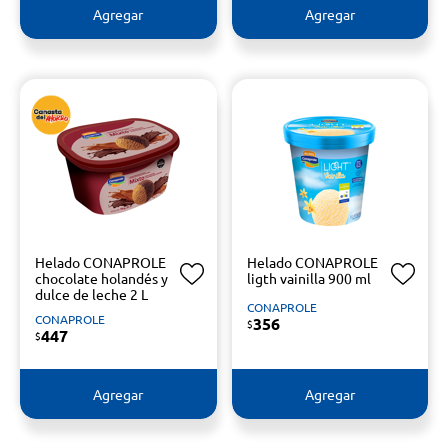
Agregar
Agregar
Helado CONAPROLE
Helado CONAPROLE
chocolate holandés y
ligth vainilla 900 ml
dulce de leche 2 L
CONAPROLE
CONAPROLE
356
$
447
$
Agregar
Agregar