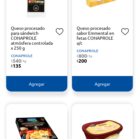
Queso procesado
Queso procesado
para sándwich
sabor Emmental en
CONAPROLE
fetas CONAPROLE
atmósfera controlada
a/c
x 250 g
CONAPROLE
800
CONAPROLE
$
/ kg
540
200
$
/ kg
$
135
$
Agregar
Agregar