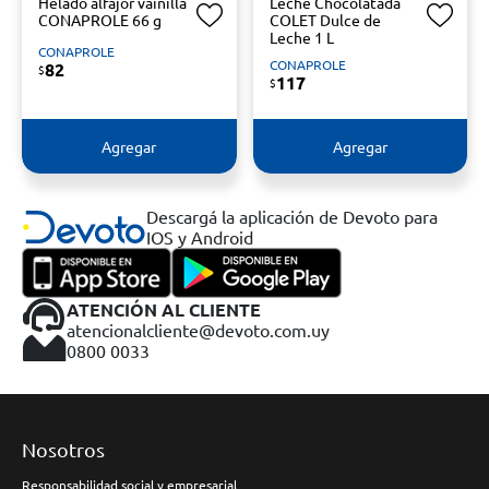
Helado alfajor vainilla
Leche Chocolatada
CONAPROLE 66 g
COLET Dulce de
Leche 1 L
CONAPROLE
CONAPROLE
82
$
117
$
Agregar
Agregar
Descargá la aplicación de Devoto para
IOS y Android
ATENCIÓN AL CLIENTE
atencionalcliente@devoto.com.uy
0800 0033
Nosotros
Responsabilidad social y empresarial