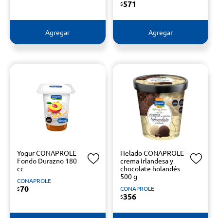
571
$
Agregar
Agregar
Yogur CONAPROLE
Helado CONAPROLE
Fondo Durazno 180
crema irlandesa y
cc
chocolate holandés
500 g
CONAPROLE
70
CONAPROLE
$
356
$