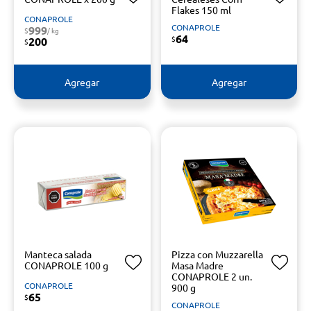
Flakes 150 ml
CONAPROLE
CONAPROLE
999
$
/ kg
64
$
200
$
Agregar
Agregar
Manteca salada
Pizza con Muzzarella
CONAPROLE 100 g
Masa Madre
CONAPROLE 2 un.
CONAPROLE
900 g
65
$
CONAPROLE