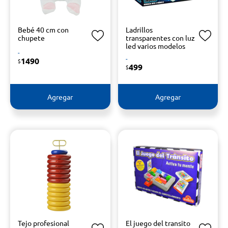
Bebé 40 cm con
Ladrillos
chupete
transparentes con luz
led varios modelos
-
-
1490
$
499
$
Agregar
Agregar
Tejo profesional
El juego del transito