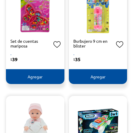
Set de cuentas
Burbujero 9 cm en
mariposa
blister
-
-
39
35
$
$
Agregar
Agregar