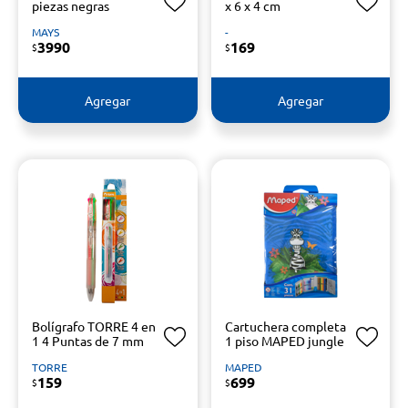
piezas negras
x 6 x 4 cm
MAYS
-
3990
169
$
$
Agregar
Agregar
Bolígrafo TORRE 4 en
Cartuchera completa
1 4 Puntas de 7 mm
1 piso MAPED jungle
TORRE
MAPED
159
699
$
$