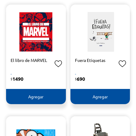
El libro de MARVEL
Fuera Etiquetas
-
-
1490
690
$
$
Agregar
Agregar