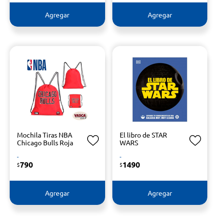
Agregar
Agregar
Mochila Tiras NBA
El libro de STAR
Chicago Bulls Roja
WARS
-
-
790
1490
$
$
Agregar
Agregar