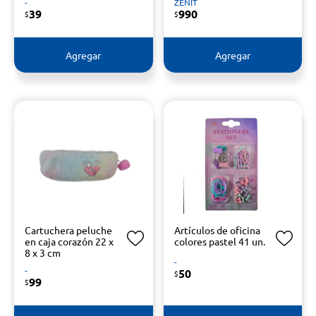
-
ZENIT
39
990
$
$
Agregar
Agregar
Cartuchera peluche
Artículos de oficina
en caja corazón 22 x
colores pastel 41 un.
8 x 3 cm
-
-
50
$
99
$