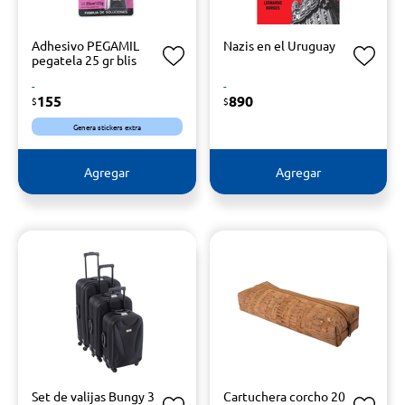
Adhesivo PEGAMIL
Nazis en el Uruguay
pegatela 25 gr blis
-
-
155
890
$
$
Genera stickers extra
Agregar
Agregar
Set de valijas Bungy 3
Cartuchera corcho 20