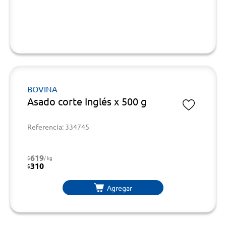
BOVINA
Asado corte Inglés x 500 g
Referencia: 334745
619
$
/ kg
310
$
Agregar