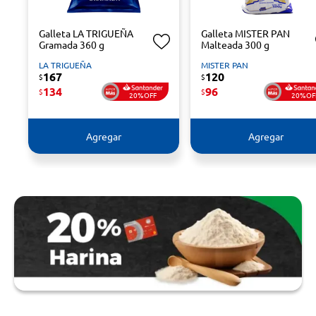
Galleta LA TRIGUEÑA
Galleta MISTER PAN
Gramada 360 g
Malteada 300 g
LA TRIGUEÑA
MISTER PAN
167
120
$
$
134
96
$
$
20%OFF
20%OF
Agregar
Agregar