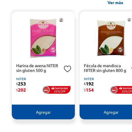
Ver más
Harina de avena NITER
Fécula de mandioca
sin gluten 500 g
NITER sin gluten 800 g
NITER
NITER
253
192
$
$
202
154
$
$
20%OFF
20%OF
Agregar
Agregar