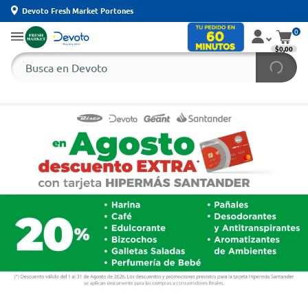
Devoto Fresh Market Portones
0
$0,00