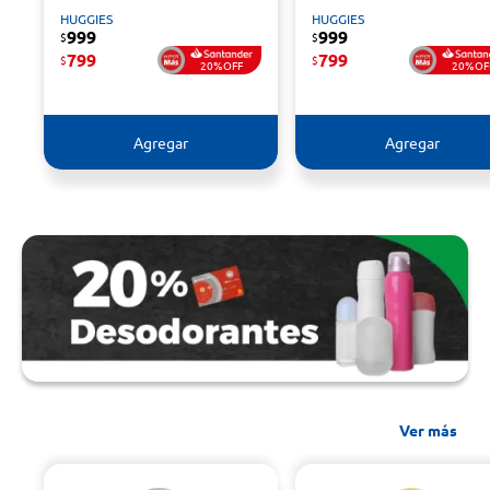
HUGGIES
HUGGIES
999
999
$
$
799
799
$
$
20%OFF
20%OF
Agregar
Agregar
Ver más