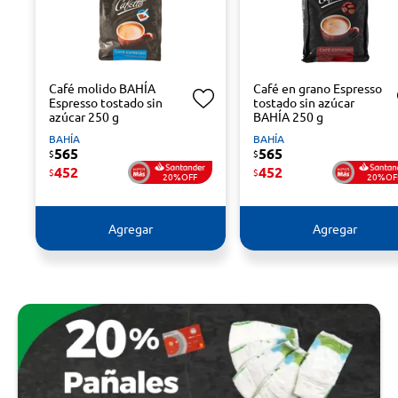
Café molido BAHÍA
Café en grano Espresso
Espresso tostado sin
tostado sin azúcar
azúcar 250 g
BAHÍA 250 g
BAHÍA
BAHÍA
565
565
$
$
452
452
$
$
20%OFF
20%OF
Agregar
Agregar