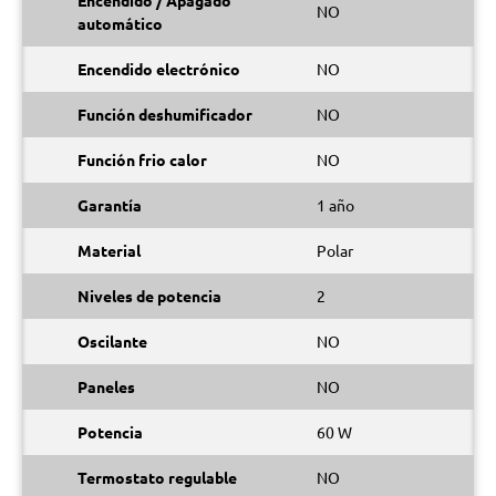
Encendido / Apagado
NO
automático
Encendido electrónico
NO
Función deshumificador
NO
Función frio calor
NO
Garantía
1 año
Material
Polar
Niveles de potencia
2
Oscilante
NO
Paneles
NO
Potencia
60 W
Termostato regulable
NO