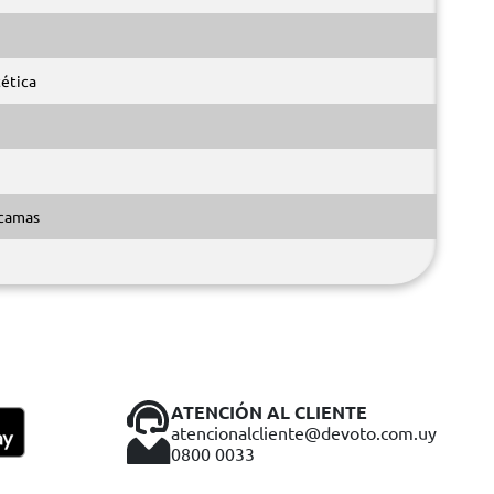
tética
acamas
ATENCIÓN AL CLIENTE
atencionalcliente@devoto.com.uy
0800 0033