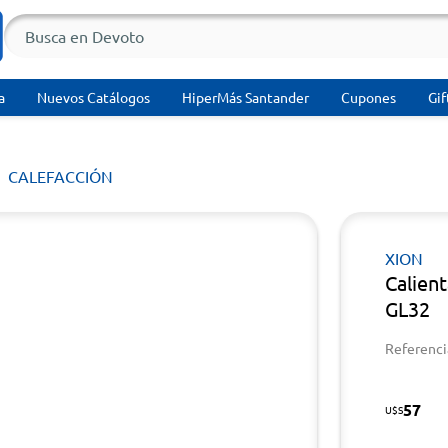
a
Nuevos Catálogos
HiperMás Santander
Cupones
Gif
CALEFACCIÓN
XION
Calien
GL32
Referenci
57
U$S