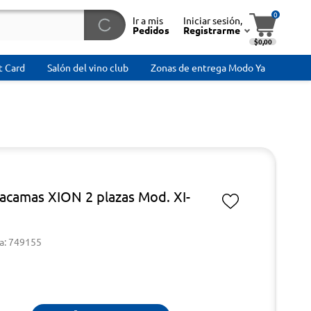
0
Ir a mis
Iniciar sesión,
Pedidos
Registrarme
$0,00
t Card
Salón del vino club
Zonas de entrega Modo Ya
tacamas XION 2 plazas Mod. XI-
a: 749155