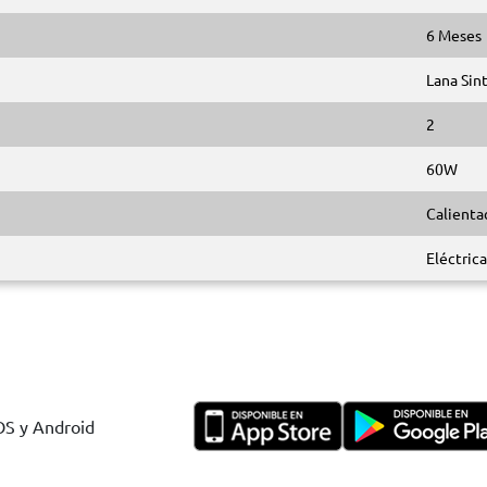
6 Meses
Lana Sin
2
60W
Calient
Eléctrica
IOS y Android