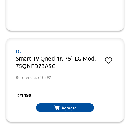
LG
Smart Tv Qned 4K 75" LG Mod.
75QNED73ASC
Referencia: 910392
1499
U$S
Agregar