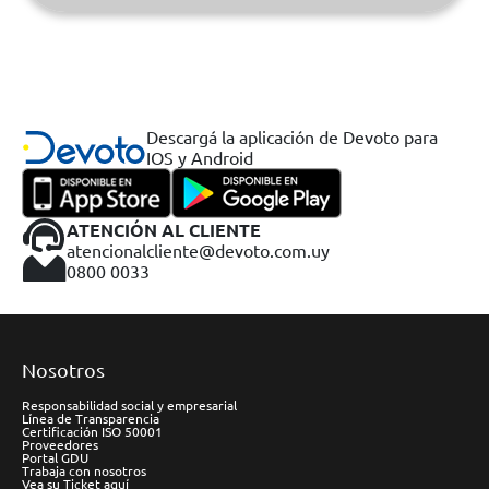
Descargá la aplicación de Devoto para
IOS y Android
ATENCIÓN AL CLIENTE
atencionalcliente@devoto.com.uy
0800 0033
Nosotros
Responsabilidad social y empresarial
Línea de Transparencia
Certificación ISO 50001
Proveedores
Portal GDU
Trabaja con nosotros
Vea su Ticket aquí