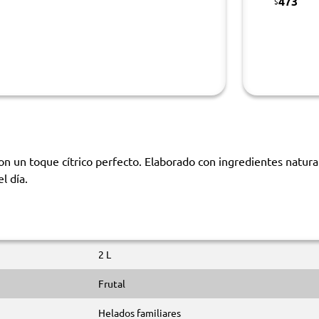
473
$
 un toque cítrico perfecto. Elaborado con ingredientes naturale
l día.
2 L
Frutal
Helados familiares