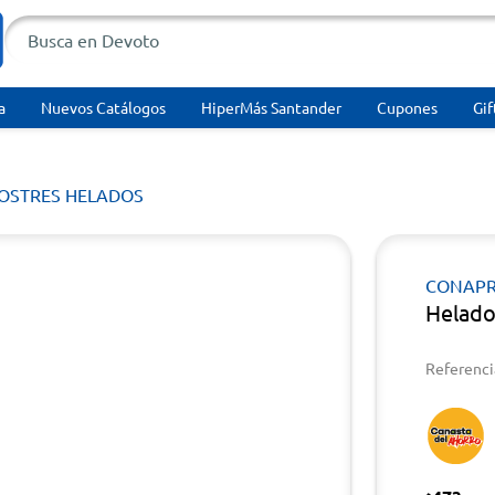
a
Nuevos Catálogos
HiperMás Santander
Cupones
Gif
POSTRES HELADOS
CONAPR
Helad
Referenci