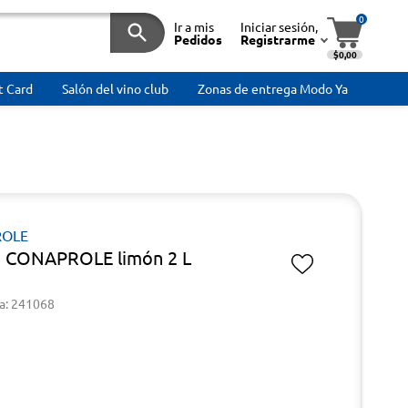
0
Ir a mis
Iniciar sesión,
Pedidos
Registrarme
$0,00
t Card
Salón del vino club
Zonas de entrega Modo Ya
OLE
o CONAPROLE limón 2 L
a: 241068