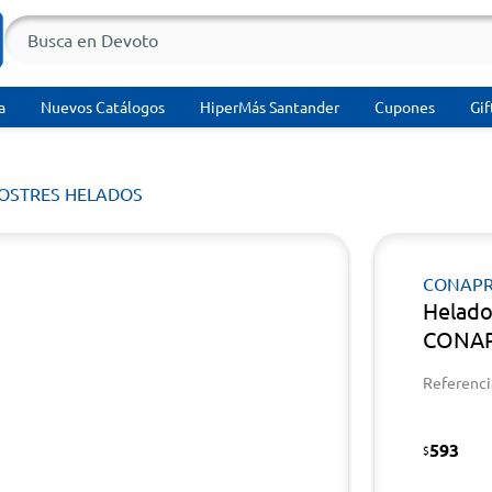
a
Nuevos Catálogos
HiperMás Santander
Cupones
Gif
POSTRES HELADOS
CONAPR
Helado
CONAP
Referenci
593
$