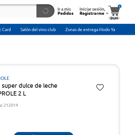
0
Ir a mis
Iniciar sesión,
Pedidos
Registrarme
$0,00
t Card
Salón del vino club
Zonas de entrega Modo Ya
OLE
 super dulce de leche
ROLE 2 L
a: 212014