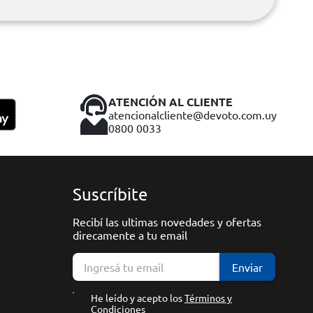
ATENCIÓN AL CLIENTE
atencionalcliente@devoto.com.uy
0800 0033
Suscríbite
Recibí las ultimas novedades y ofertas
direcamente a tu email
Enviar
He leído y acepto los
Términos y
Condiciones