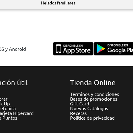
Helados familiares
IOS y Android
ción útil
Tienda Online
Términos y condiciones
rar
Bases de promociones
ck Up
Gift Card
efónica
Nuevos Catálogos
Tarjeta Hipercard
Recetas
e Puntos
Política de privacidad