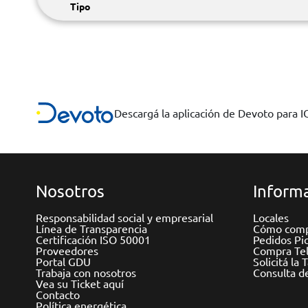
Tipo
Descargá la aplicación de Devoto para 
Nosotros
Informa
Responsabilidad social y empresarial
Locales
Línea de Transparencia
Cómo comp
Certificación ISO 50001
Pedidos Pi
Proveedores
Compra Tel
Portal GDU
Solicitá la 
Trabaja con nosotros
Consulta d
Vea su Ticket aquí
Contacto
Política energética